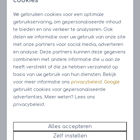
cookies
Achternaam
We gebruiken cookies voor een optimale
gebruikservaring, om gepersonaliseerde inhoud
E-mailadres
te bieden en ons verkeer te analyseren. Ook
delen we informatie over uw gebruik van onze site
Telefoonnummer
met onze partners voor social media, adverteren
en analyse. Deze partners kunnen deze gegevens
combineren met andere informatie die u aan ze
Ja, ik wil me aanmelden voor de nieuwsbrief
heeft verstrekt of die ze hebben verzameld op
Aanmelden
basis van uw gebruik van hun diensten. Bekijk
Beveiligd door reCaptcha,
privacybeleid
en
voor meer informatie ons
privacybeleid
.
Google
servicevoorwaarden
zijn van toepassing.
gebruikt cookies voor gepersonaliseerde
advertenties. Meer weten? Lees ons
privacybeleid.
Wat kan je verwachten?
Alles accepteren
Profiteer van exclusieve open dagen-
acties
Zelf instellen