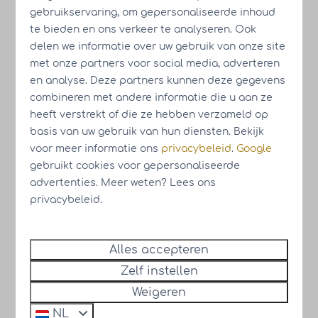
gebruikservaring, om gepersonaliseerde inhoud
te bieden en ons verkeer te analyseren. Ook
delen we informatie over uw gebruik van onze site
met onze partners voor social media, adverteren
en analyse. Deze partners kunnen deze gegevens
combineren met andere informatie die u aan ze
heeft verstrekt of die ze hebben verzameld op
basis van uw gebruik van hun diensten. Bekijk
voor meer informatie ons
privacybeleid
.
Google
Bouwupdate juni 2025 -
gebruikt cookies voor gepersonaliseerde
advertenties. Meer weten? Lees ons
Resort Knuitershoek
privacybeleid.
Bekijk de bouwupdate van juni
2025
Alles accepteren
Zelf instellen
Weigeren
NL