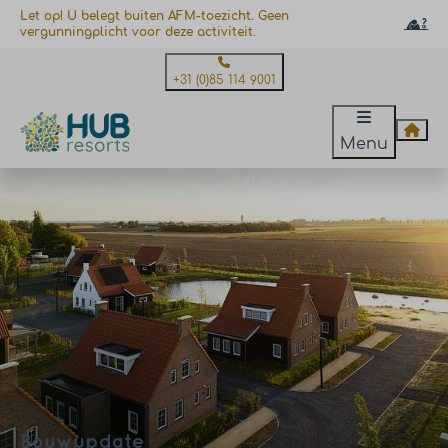
Let op! U belegt buiten AFM-toezicht. Geen
vergunningplicht voor deze activiteit.
+31 (0)85 114 9001
Menu
Persoonlijk advies nodig?
Bouwupdate