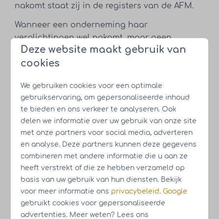
nakomt staat zij in de registers van de AFM.
Wanneer een onderneming haar
verplichtingen wel nakomt, maar geen
Deze website maakt gebruik van
vergunning heeft moet zij hier een melding
cookies
van maken bij haar uitingen in de vorm van
een AFM-banner.
We gebruiken cookies voor een optimale
gebruikservaring, om gepersonaliseerde inhoud
te bieden en ons verkeer te analyseren. Ook
delen we informatie over uw gebruik van onze site
met onze partners voor social media, adverteren
en analyse. Deze partners kunnen deze gegevens
combineren met andere informatie die u aan ze
heeft verstrekt of die ze hebben verzameld op
basis van uw gebruik van hun diensten. Bekijk
voor meer informatie ons
privacybeleid
.
Google
gebruikt cookies voor gepersonaliseerde
advertenties. Meer weten? Lees ons