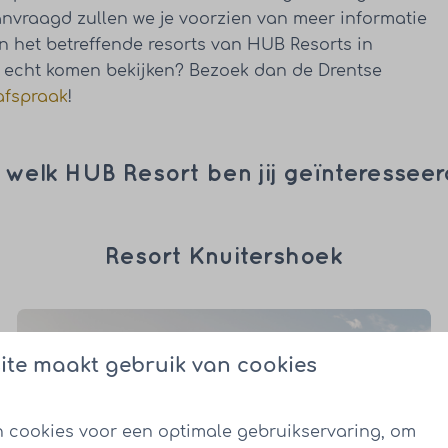
anvraagd zullen we je voorzien van meer informatie
n het betreffende resorts van HUB Resorts in
et echt komen bekijken? Bezoek dan de Drentse
afspraak
!
 welk HUB Resort ben jij geïnteressee
Resort Knuitershoek
ite maakt gebruik van cookies
 cookies voor een optimale gebruikservaring, om