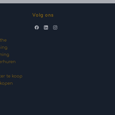
Volg ons
the
ning
oning
erhuren
ter te koop
 kopen