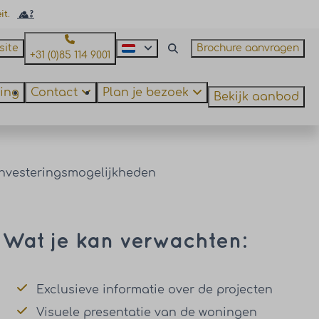
it.
site
Brochure aanvragen
+31 (0)85 114 9001
ing
Contact
Plan je bezoek
Bekijk aanbod
nvesteringsmogelijkheden
Wat je kan verwachten:
Exclusieve informatie over de projecten
Visuele presentatie van de woningen