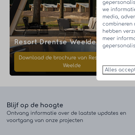
gepersonalis
we informati
media, adver
combineren m
hebben verza
meer inform
Resort Drentse Weelde
gepersonalis
Download de brochure van Resort Drentse
Weelde
Alles accep
Blijf op de hoogte
Ontvang informatie over de laatste updates en
voortgang van onze projecten