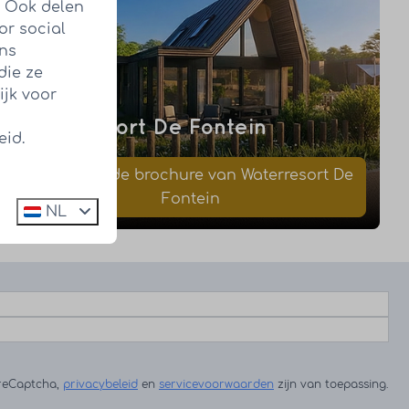
. Ook delen
or social
ens
die ze
ijk voor
Waterresort De Fontein
eid.
Download de brochure van Waterresort De
Fontein
NL
 reCaptcha,
privacybeleid
en
servicevoorwaarden
zijn van toepassing.