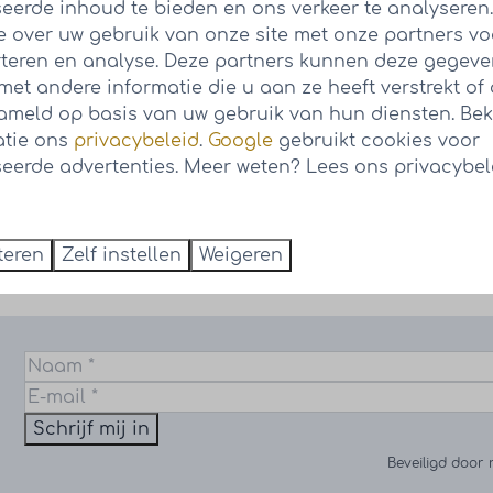
eerde inhoud te bieden en ons verkeer te analyseren
e over uw gebruik van onze site met onze partners vo
teren en analyse. Deze partners kunnen deze gegev
et andere informatie die u aan ze heeft verstrekt of 
meld op basis van uw gebruik van hun diensten. Bek
atie ons
privacybeleid
.
Google
gebruikt cookies voor
Resort Knuitershoek
eerde advertenties. Meer weten? Lees ons privacybel
Download de brochure van Resort
Knuitershoek
teren
Zelf instellen
Weigeren
Schrijf mij in
Beveiligd door