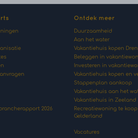
rts
Ontdek meer
oningen
Duurzaamheid
Aan het water
anisatie
Vakantiehuis kopen Dren
tes
Beleggen in vakantiewo
en
Investeren in vakantiew
aanvragen
Vakantiehuis kopen en v
Stappenplan aankoop
Vakantiehuis aan het wa
Vakantiehuis in Zeeland
brancherapport 2026
Recreatiewoning te koop
Gelderland
Vacatures