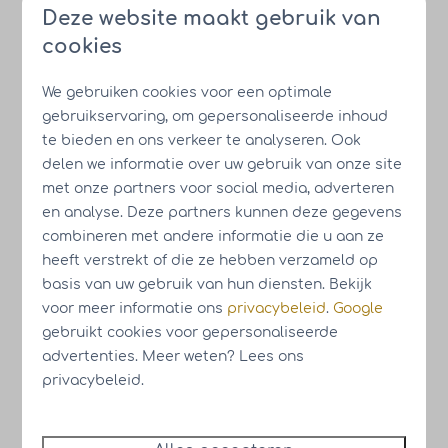
c.
Wettelijke verplichting:
De verwerking is
Deze website maakt gebruik van
noodzakelijk om te voldoen aan een wettelijke
cookies
verplichting die op HUB rust;
d.
Vitale belangen;
de verwerking is
We gebruiken cookies voor een optimale
noodzakelijk om de vitale belangen van de
gebruikservaring, om gepersonaliseerde inhoud
te bieden en ons verkeer te analyseren. Ook
betrokkene of een andere natuurlijke persoon
delen we informatie over uw gebruik van onze site
te beschermen;
met onze partners voor social media, adverteren
e.
Gerechtvaardigd belang:
de verwerking is
en analyse. Deze partners kunnen deze gegevens
noodzakelijk voor de behartiging van de
combineren met andere informatie die u aan ze
gerechtvaardigde belangen van HUB, tenzij
heeft verstrekt of die ze hebben verzameld op
basis van uw gebruik van hun diensten. Bekijk
uw belangen, grondrechten of fundamentele
voor meer informatie ons
privacybeleid
.
Google
vrijheden zwaarder wegen.
gebruikt cookies voor gepersonaliseerde
advertenties. Meer weten? Lees ons
privacybeleid.
6. Geautomatiseerde besluitvorming:
HUB neemt niet op basis van