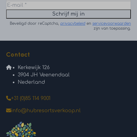
Schrijf mij in
Beveiligd door reCaptcha,
privacybeleid
en
servicevoorwaarden
zijn van toepassing.
Contact
Kerkewijk 126
3904 JH Veenendaal
Nederland
+31 (0)85 114 9001
info@hubresortsverkoop.nl