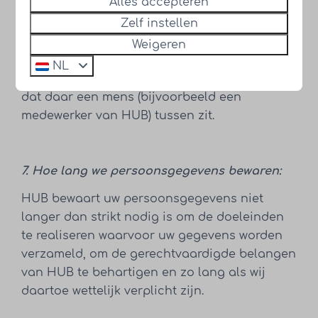
Alles accepteren
geautomatiseerde verwerkingen besluiten
Zelf instellen
over zaken die (aanzienlijke) gevolgen kunnen
hebben voor personen. Het gaat hier om
Weigeren
besluiten die worden genomen door
NL
computerprogramma’s of -systemen zonder
dat daar een mens (bijvoorbeeld een
medewerker van HUB) tussen zit.
7. Hoe lang we persoonsgegevens bewaren:
HUB bewaart uw persoonsgegevens niet
langer dan strikt nodig is om de doeleinden
te realiseren waarvoor uw gegevens worden
verzameld, om de gerechtvaardigde belangen
van HUB te behartigen en zo lang als wij
daartoe wettelijk verplicht zijn.