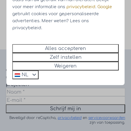
voor meer informatie ons
privacybeleid
.
Google
gebruikt cookies voor gepersonaliseerde
advertenties. Meer weten? Lees ons
privacybeleid.
Bekijk alle bouwupdates van onze resorts
Alles accepteren
Zelf instellen
Blijf op de hoogte
Weigeren
Ontvang informatie over de laatste
NL
updates en voortgang van onze
projecten
Schrijf mij in
Beveiligd door reCaptcha,
privacybeleid
en
servicevoorwaarden
zijn van toepassing.