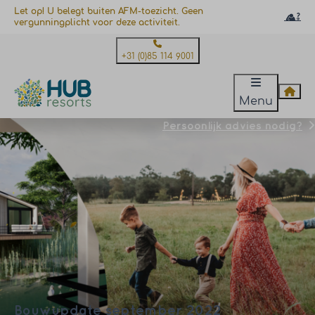
Let op! U belegt buiten AFM-toezicht. Geen
vergunningplicht voor deze activiteit.
+31 (0)85 114 9001
Menu
Persoonlijk advies nodig?
Bouwupdate september 2022