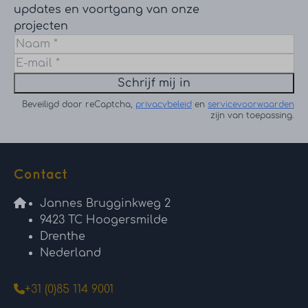
updates en voortgang van onze
projecten
Schrijf mij in
Beveiligd door reCaptcha,
privacybeleid
en
servicevoorwaarden
zijn van toepassing.
Contact
Jannes Brugginkweg 2
9423 TC Hoogersmilde
Drenthe
Nederland
+31 (0)85 114 9001