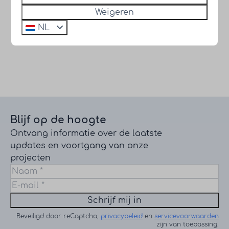
Weigeren
NL
Blijf op de hoogte
Ontvang informatie over de laatste
updates en voortgang van onze
projecten
Schrijf mij in
Beveiligd door reCaptcha,
privacybeleid
en
servicevoorwaarden
zijn van toepassing.