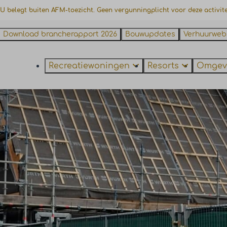
 U belegt buiten AFM-toezicht. Geen vergunningplicht voor deze activite
Download brancherapport 2026
Bouwupdates
Verhuurweb
Recreatiewoningen
Resorts
Omgev