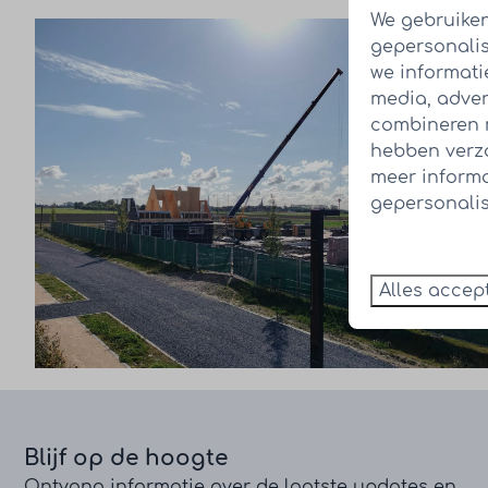
We gebruiken
gepersonalis
we informati
media, adver
combineren m
hebben verza
meer inform
gepersonalis
Alles accep
Blijf op de hoogte
Ontvang informatie over de laatste updates en