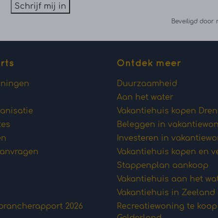
Schrijf mij in
Beveiligd door
rts
Ontdek meer
oningen
Duurzaamheid
Aan het water
anisatie
Vakantiehuis kopen Dren
tes
Beleggen in vakantiewo
en
Investeren in vakantiew
aanvragen
Vakantiehuis kopen en v
Stappenplan aankoop
Vakantiehuis aan het wa
Vakantiehuis in Zeeland
brancherapport 2026
Recreatiewoning te koop