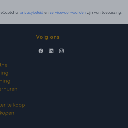
 reCaptcha,
privacybeleid
en
servicevoorwaarden
zijn van toepassing.
Volg ons
the
ning
oning
erhuren
ter te koop
 kopen