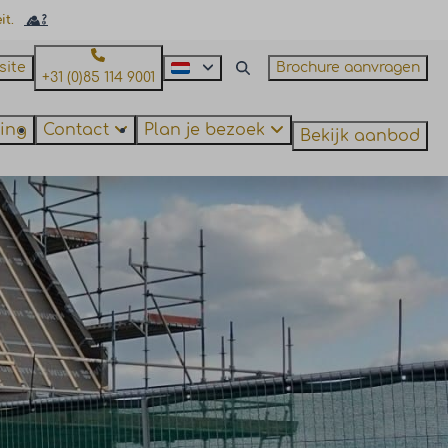
it.
site
Brochure aanvragen
+31 (0)85 114 9001
ing
Contact
Plan je bezoek
Bekijk aanbod