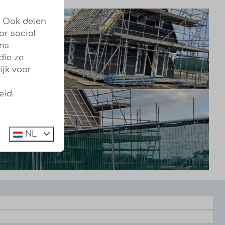
. Ook delen
or social
ens
die ze
ijk voor
eid.
NL