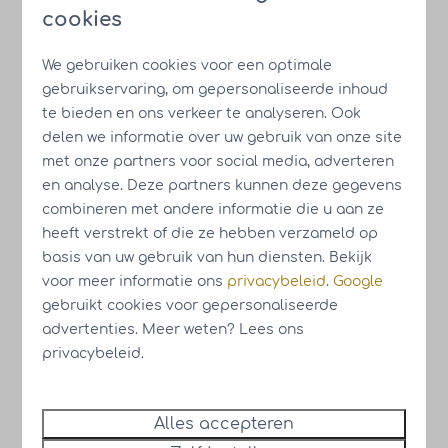
cookies
Profiteer nu van onze tijdelijke
aanbieding
We gebruiken cookies voor een optimale
gebruikservaring, om gepersonaliseerde inhoud
6% gegarandeerd nettorendement
te bieden en ons verkeer te analyseren. Ook
Extra 4% nettorendement over de
delen we informatie over uw gebruik van onze site
bouwtermijnen
met onze partners voor social media, adverteren
Gratis gebruik van alle HUB Resorts
en analyse. Deze partners kunnen deze gegevens
combineren met andere informatie die u aan ze
Onbeperkt aantal weken eigen gebruik
heeft verstrekt of die ze hebben verzameld op
per jaar
basis van uw gebruik van hun diensten. Bekijk
voor meer informatie ons
privacybeleid
.
Google
gebruikt cookies voor gepersonaliseerde
advertenties. Meer weten? Lees ons
Proef alvast de sfeer van ons park
privacybeleid.
Alles accepteren