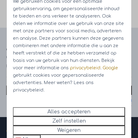
We gebruiken cookies voor een optimale
wandeltochten door het rustige, weidse
gebruikservaring, om gepersonaliseerde inhoud
landschap. Een must-see tijdens je verblijf!
te bieden en ons verkeer te analyseren. Ook
delen we informatie over uw gebruik van onze site
met onze partners voor social media, adverteren
en analyse. Deze partners kunnen deze gegevens
Blijf op de hoogte
combineren met andere informatie die u aan ze
Ontvang informatie over de laatste
heeft verstrekt of die ze hebben verzameld op
updates en voortgang van onze
basis van uw gebruik van hun diensten. Bekijk
projecten
voor meer informatie ons
privacybeleid
.
Google
gebruikt cookies voor gepersonaliseerde
advertenties. Meer weten? Lees ons
Schrijf mij in
privacybeleid.
Beveiligd door reCaptcha,
privacybeleid
en
servicevoorwaarden
zijn van toepassing.
Alles accepteren
Zelf instellen
Weigeren
Contact