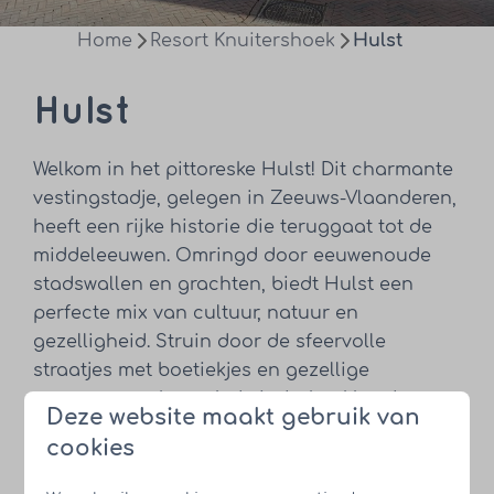
Home
Resort Knuitershoek
Hulst
Hulst
Welkom in het pittoreske Hulst! Dit charmante
vestingstadje, gelegen in Zeeuws-Vlaanderen,
heeft een rijke historie die teruggaat tot de
middeleeuwen. Omringd door eeuwenoude
stadswallen en grachten, biedt Hulst een
perfecte mix van cultuur, natuur en
gezelligheid. Struin door de sfeervolle
straatjes met boetiekjes en gezellige
terrassen, en bezoek de indrukwekkende
Deze website maakt gebruik van
basiliek van Sint-Willibrordus, een iconisch
cookies
middelpunt van de stad. Hulst is ook een
ideale uitvalsbasis voor mooie fiets- en