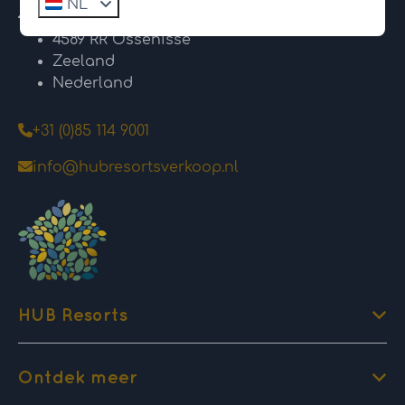
NL
Kanaaldijk 74
4589 RR Ossenisse
Zeeland
Nederland
+31 (0)85 114 9001
info@hubresortsverkoop.nl
HUB Resorts
Ontdek meer