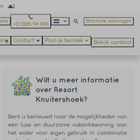
it.
site
Brochure aanvragen
+31 (0)85 114 9001
ing
Contact
Plan je bezoek
Bekijk aanbod
Wilt u meer informatie
over Resort
Knuitershoek?
Bent u benieuwd naar de mogelijkheden van
een luxe en duurzame vakantiewoning aan
het water voor eigen gebruik in combinatie