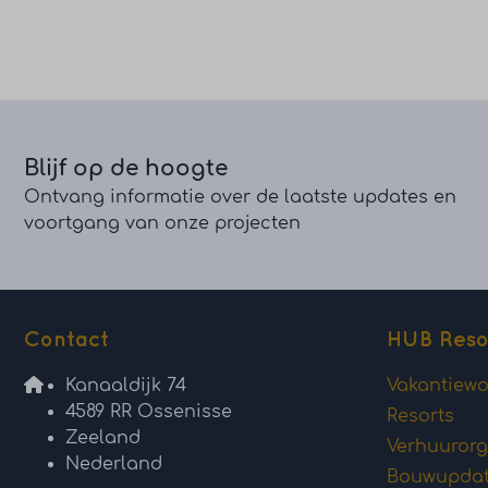
Blijf op de hoogte
Ontvang informatie over de laatste updates en
voortgang van onze projecten
Contact
HUB Reso
Kanaaldijk 74
Vakantiew
4589 RR Ossenisse
Resorts
Zeeland
Verhuurorg
Nederland
Bouwupda