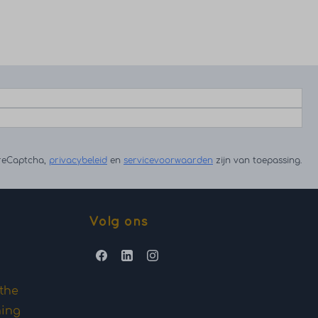
 reCaptcha,
privacybeleid
en
servicevoorwaarden
zijn van toepassing.
Volg ons
the
ning