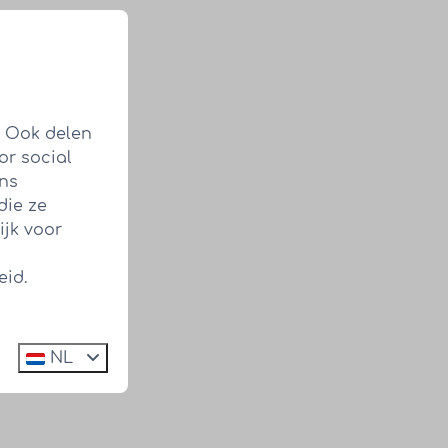
. Ook delen
or social
ens
die ze
ijk voor
eid.
NL