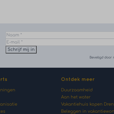
Schrijf mij in
Beveiligd door
rts
Ontdek meer
oningen
Duurzaamheid
Aan het water
anisatie
Vakantiehuis kopen Dren
tes
Beleggen in vakantiewo