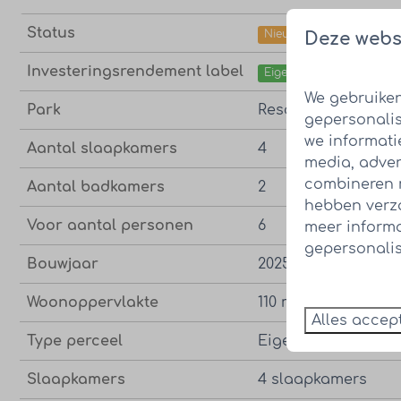
Status
Nieuw
Deze webs
Investeringsrendement label
Eigen grond
We gebruiken
Park
Resort Knuitershoe
gepersonalis
we informati
Aantal slaapkamers
4
media, adver
combineren m
Aantal badkamers
2
hebben verza
Voor aantal personen
6
meer inform
gepersonalis
Bouwjaar
2025
2
Woonoppervlakte
110 m
Alles accep
Type perceel
Eigen grond
Slaapkamers
4 slaapkamers