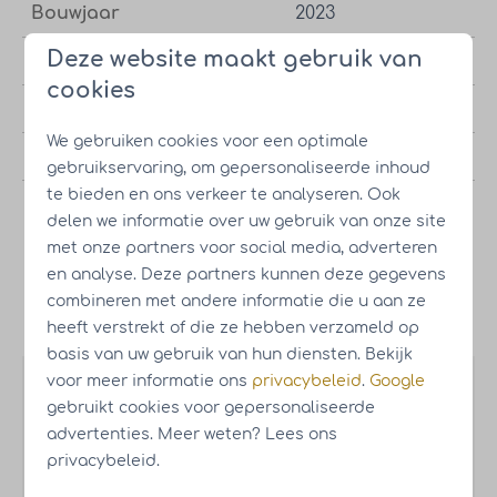
Bouwjaar
2023
Deze website maakt gebruik van
2
Woonoppervlakte
109 m
cookies
Type perceel
Eigen grond
We gebruiken cookies voor een optimale
2
Oppervlakte perceel
352 m
gebruikservaring, om gepersonaliseerde inhoud
te bieden en ons verkeer te analyseren. Ook
Huisnummer op park
12
delen we informatie over uw gebruik van onze site
met onze partners voor social media, adverteren
en analyse. Deze partners kunnen deze gegevens
combineren met andere informatie die u aan ze
Plattegrond
heeft verstrekt of die ze hebben verzameld op
basis van uw gebruik van hun diensten. Bekijk
voor meer informatie ons
privacybeleid
.
Google
gebruikt cookies voor gepersonaliseerde
advertenties. Meer weten? Lees ons
privacybeleid.