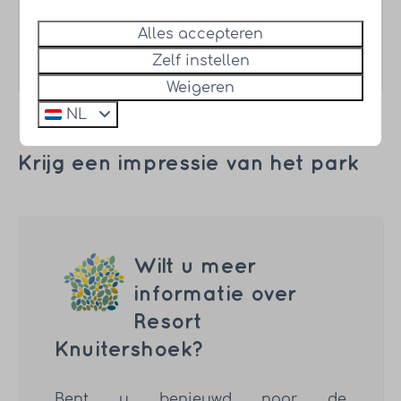
Alles accepteren
Zelf instellen
Weigeren
NL
Krijg een impressie van het park
Wilt u meer
informatie over
Resort
Knuitershoek?
Bent u benieuwd naar de