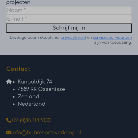
projecten
Schrijf mij in
Beveiligd door reCaptcha,
privacybeleid
en
servicevoorwaarden
zijn van toepassing.
Contact
Kanaaldijk 74
4589 RR Ossenisse
Zeeland
Nederland
+31 (0)85 114 9001
info@hubresortsverkoop.nl