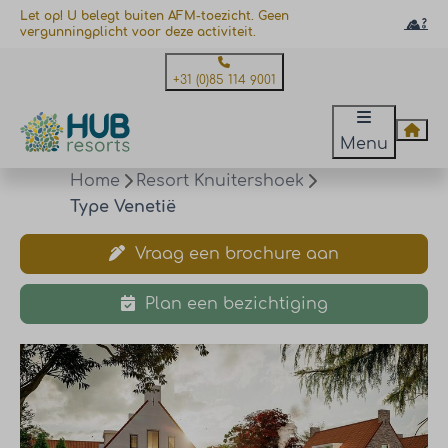
Let op! U belegt buiten AFM-toezicht. Geen
vergunningplicht voor deze activiteit.
+31 (0)85 114 9001
Menu
Home
Resort Knuitershoek
Type Venetië
Vraag een brochure aan
Plan een bezichtiging