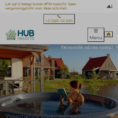
Let op! U belegt buiten AFM-toezicht. Geen
vergunningplicht voor deze activiteit.
+31 (0)85 114 9001
Menu
Persoonlijk advies nodig?
Vakantiehuis kopen met wellness opties