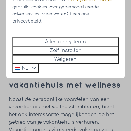
voor meer informatie ons
privacybeleid
.
Google
gebruikt cookies voor gepersonaliseerde
advertenties. Meer weten? Lees ons
privacybeleid.
Alles accepteren
Zelf instellen
Weigeren
NL
De voordelen van een
vakantiehuis met wellness
Naast de persoonlijke voordelen van een
vakantiehuis met wellnessfaciliteiten, biedt
het ook interessante mogelijkheden op het
gebied van je vakantiehuis verhuren.
Vakantiegangers zijn steeds vaker op zoek