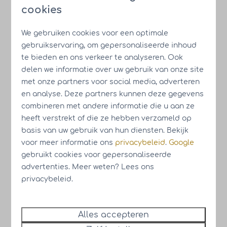
cookies
Profiteer nu van onze tijdelijke
aanbieding
We gebruiken cookies voor een optimale
gebruikservaring, om gepersonaliseerde inhoud
6% gegarandeerd nettorendement
te bieden en ons verkeer te analyseren. Ook
Extra 4% nettorendement over de
delen we informatie over uw gebruik van onze site
bouwtermijnen
met onze partners voor social media, adverteren
Gratis gebruik van alle HUB Resorts
en analyse. Deze partners kunnen deze gegevens
combineren met andere informatie die u aan ze
Onbeperkt aantal weken eigen gebruik
heeft verstrekt of die ze hebben verzameld op
per jaar
basis van uw gebruik van hun diensten. Bekijk
voor meer informatie ons
privacybeleid
.
Google
gebruikt cookies voor gepersonaliseerde
advertenties. Meer weten? Lees ons
Krijg alvast een impressie van ons park
privacybeleid.
Alles accepteren