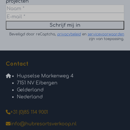
projecten
Schrijf mij in
Beveiligd door reCaptcha,
privacybeleid
en
servicevoorwaarden
zijn van toepassing.
Contact
Hupselse Markenweg 4
7151 NV Eibergen
Gelderland
Nederland
+31 (0)85 114 9001
info@hubresortsverkoop.nl