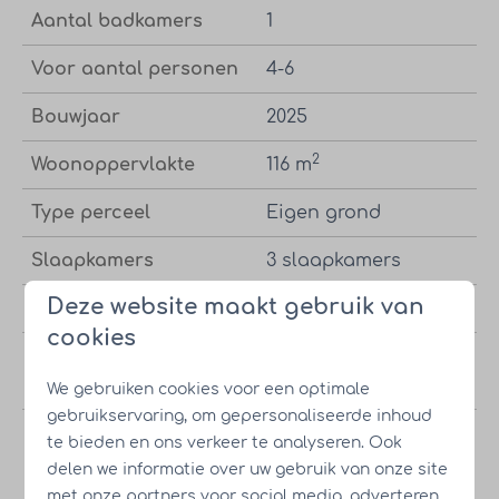
Aantal badkamers
1
Voor aantal personen
4-6
Bouwjaar
2025
2
Woonoppervlakte
116 m
Type perceel
Eigen grond
Slaapkamers
3 slaapkamers
Deze website maakt gebruik van
Badkamers
1 badkamer
cookies
Aantal personen
4 personen
6 personen
We gebruiken cookies voor een optimale
gebruikservaring, om gepersonaliseerde inhoud
Optie tot wellness
Met optie tot
te bieden en ons verkeer te analyseren. Ook
pakket
wellness pakket
delen we informatie over uw gebruik van onze site
met onze partners voor social media, adverteren