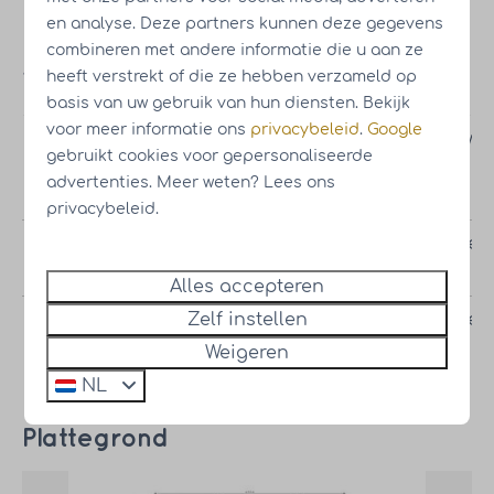
en analyse. Deze partners kunnen deze gegevens
combineren met andere informatie die u aan ze
heeft verstrekt of die ze hebben verzameld op
Vraagprijs
basis van uw gebruik van hun diensten. Bekijk
voor meer informatie ons
privacybeleid
.
Google
Vakantiewoning
vanaf
€ 343.000,-
excl. btw
gebruikt cookies voor gepersonaliseerde
| eigen
advertenties. Meer weten? Lees ons
grond
privacybeleid.
Wellness Extra
€ 25.000,-
optioneel
pakket
Alles accepteren
Wellness pakket
Zelf instellen
€ 14.000,-
optioneel
Weigeren
NL
Plattegrond